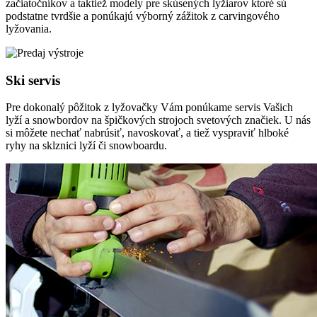
začiatočníkov a taktiež modely pre skúsených lyžiarov ktoré sú
podstatne tvrdšie a ponúkajú výborný zážitok z carvingového
lyžovania.
Ski servis
Pre dokonalý pôžitok z lyžovačky Vám ponúkame servis Vašich
lyží a snowbordov na špičkových strojoch svetových značiek. U nás
si môžete nechať nabrúsiť, navoskovať, a tiež vyspraviť hlboké
ryhy na sklznici lyží či snowboardu.